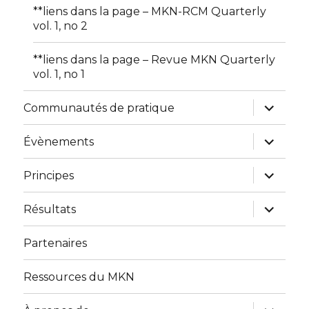
**liens dans la page – MKN-RCM Quarterly
vol. 1, no 2
**liens dans la page – Revue MKN Quarterly
vol. 1, no 1
expand
Communautés de pratique
child
menu
expand
Évènements
child
menu
expand
Principes
child
menu
expand
Résultats
child
menu
Partenaires
Ressources du MKN
expand