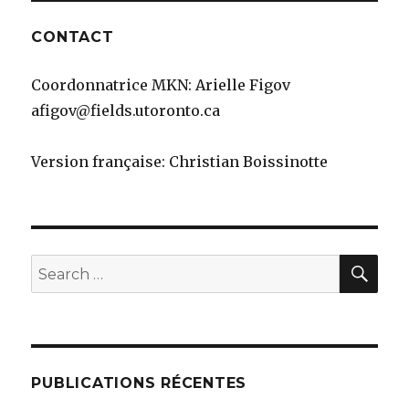
CONTACT
Coordonnatrice MKN: Arielle Figov
afigov@fields.utoronto.ca
Version française: Christian Boissinotte
SEA
Search
for:
PUBLICATIONS RÉCENTES