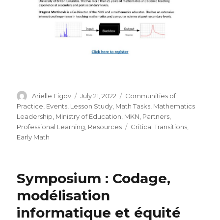
Author
Posted
Categories
Arielle Figov
July 21, 2022
Communities of
on
Practice
,
Events
,
Lesson Study
,
Math Tasks
,
Mathematics
Leadership
,
Ministry of Education
,
MKN
,
Partners
,
Tags
Professional Learning
,
Resources
Critical Transitions
,
Early Math
Symposium : Codage,
modélisation
informatique et équité