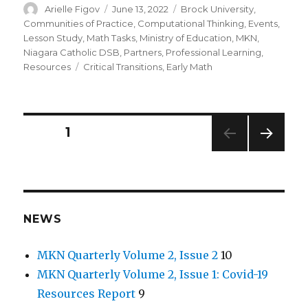
Author
Posted
Categories
Arielle Figov
June 13, 2022
Brock University
,
on
Communities of Practice
,
Computational Thinking
,
Events
,
Lesson Study
,
Math Tasks
,
Ministry of Education
,
MKN
,
Niagara Catholic DSB
,
Partners
,
Professional Learning
,
Tags
Resources
Critical Transitions
,
Early Math
Posts
PAGE
1
NEXT
navigation
PAG
E
NEWS
MKN Quarterly Volume 2, Issue 2
10
MKN Quarterly Volume 2, Issue 1: Covid-19
Resources Report
9