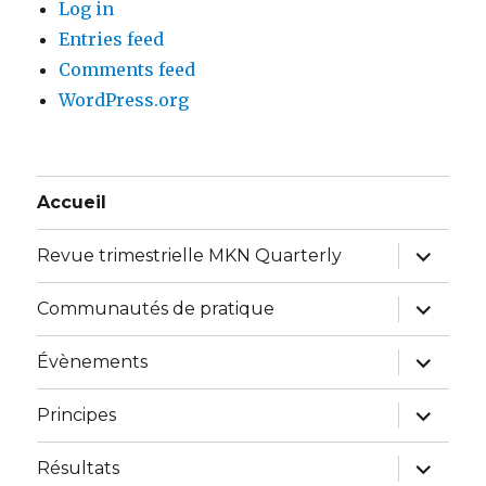
Log in
Entries feed
Comments feed
WordPress.org
Accueil
expand
Revue trimestrielle MKN Quarterly
child
menu
expand
Communautés de pratique
child
menu
expand
Évènements
child
menu
expand
Principes
child
menu
expand
Résultats
child