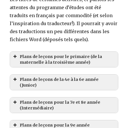
attentes du programme d’études ont été
traduits en français par commodité (et selon
l’inspiration du traducteur!). Il pourrait y avoir
des traductions un peu différentes dans les
fichiers Word (déposés tels quels).
Plans de leçons pour le primaire (de la
maternelle à la troisième année)
Plans de leçons de la 4e à la 6e année
(Junior)
Attentes du programme d’études : Décrire la
Plans de leçons pour la 7e et 8e année
probabilité qu’un évènement se produise par le
(Intermédiaire)
biais d’une enquête avec des jeux simples et des
Attentes du programme d’études : Construire
expériences aléatoires, en utilisant un langage
Plans de leçons pour la 9e année
des triangles, en utilisant une variété d’outils
mathématique.