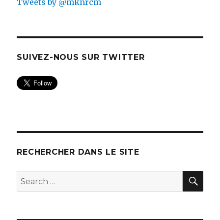
Tweets by @mknrcm
SUIVEZ-NOUS SUR TWITTER
RECHERCHER DANS LE SITE
SEA
Search
for: