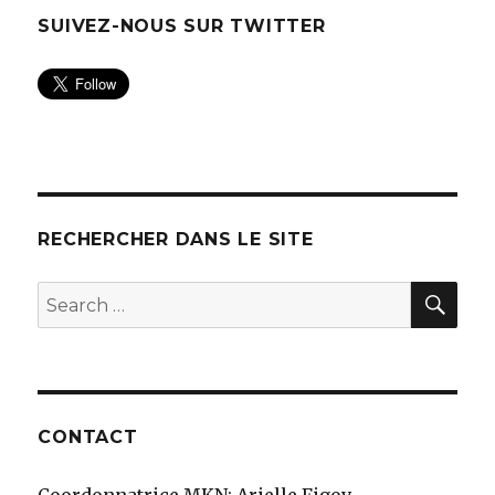
SUIVEZ-NOUS SUR TWITTER
RECHERCHER DANS LE SITE
SEA
Search
for:
CONTACT
Coordonnatrice MKN: Arielle Figov