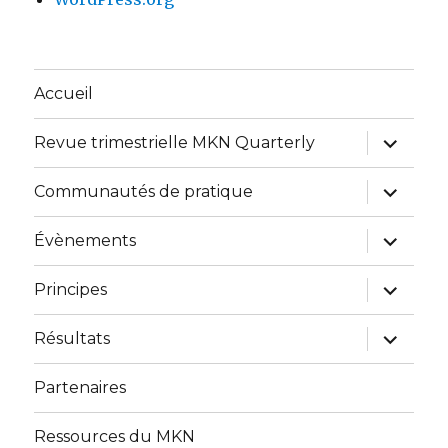
Accueil
expand
Revue trimestrielle MKN Quarterly
child
menu
expand
Communautés de pratique
child
menu
expand
Évènements
child
menu
expand
Principes
child
menu
expand
Résultats
child
menu
Partenaires
Ressources du MKN