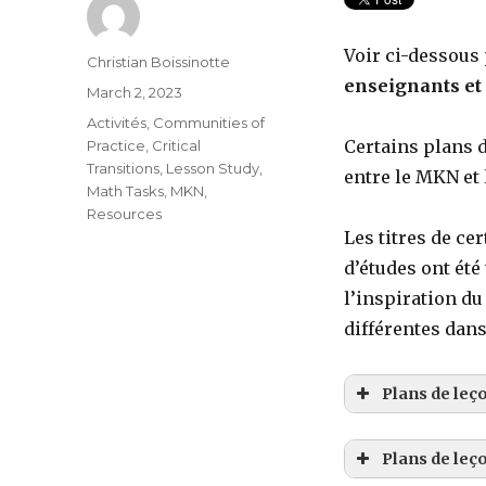
Voir ci-dessous 
Author
Christian Boissinotte
enseignants et 
Posted
March 2, 2023
on
Categories
Activités
,
Communities of
Certains plans d
Practice
,
Critical
Transitions
,
Lesson Study
,
entre le MKN et 
Math Tasks
,
MKN
,
Resources
Les titres de ce
d’études ont été
l’inspiration du
différentes dans
Plans de leç
Plans de leço