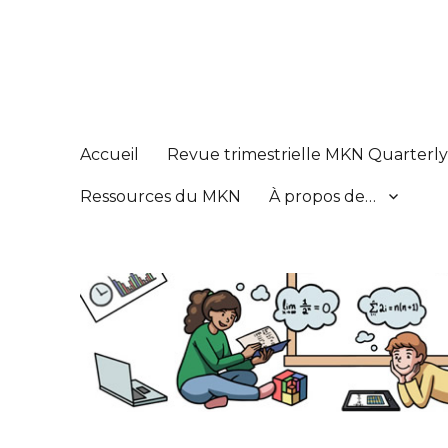
Réseau de connaissance
Math Knowledge Network
Accueil
Revue trimestrielle MKN Quarterl
Ressources du MKN
À propos de…