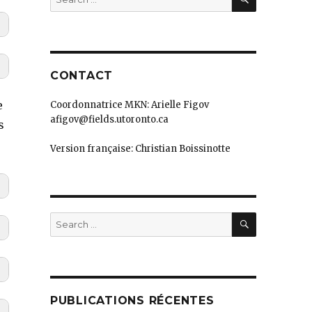
for:
CONTACT
e
Coordonnatrice MKN: Arielle Figov
afigov@fields.utoronto.ca
s
Version française: Christian Boissinotte
SEARCH
Search
for:
PUBLICATIONS RÉCENTES