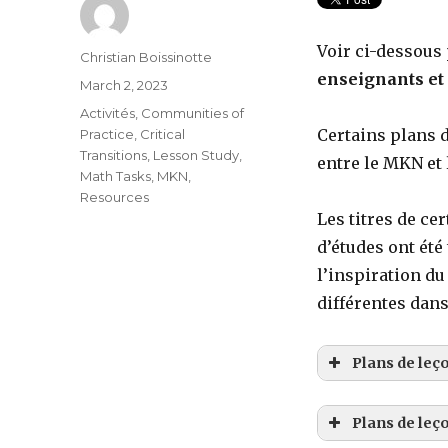
Voir ci-dessous 
Author
Christian Boissinotte
enseignants et 
Posted
March 2, 2023
on
Categories
Activités
,
Communities of
Certains plans d
Practice
,
Critical
Transitions
,
Lesson Study
,
entre le MKN et 
Math Tasks
,
MKN
,
Resources
Les titres de ce
d’études ont été
l’inspiration du
différentes dans
Plans de leç
Plans de leço