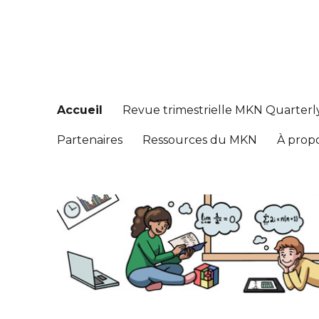
Réseau de connaissance
Math Knowledge Network
Accueil
Revue trimestrielle MKN Quarterl
Partenaires
Ressources du MKN
À prop