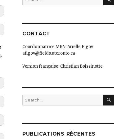
for:
CONTACT
e
Coordonnatrice MKN: Arielle Figov
afigov@fields.utoronto.ca
s
Version française: Christian Boissinotte
SEARCH
Search
for:
PUBLICATIONS RÉCENTES