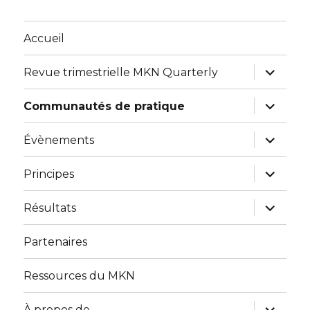
Accueil
expand
Revue trimestrielle MKN Quarterly
child
menu
expand
Communautés de pratique
child
menu
expand
Évènements
child
menu
expand
Principes
child
menu
expand
Résultats
child
menu
Partenaires
Ressources du MKN
expand
À propos de…