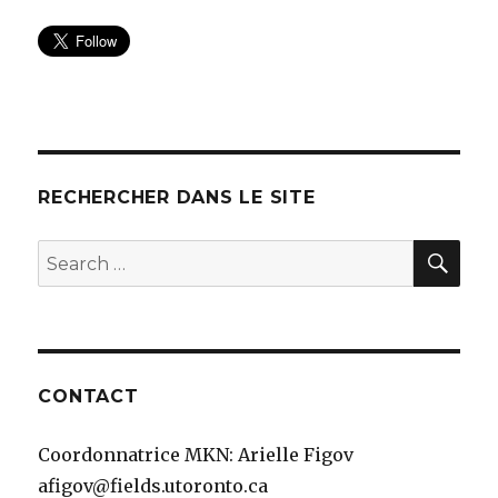
RECHERCHER DANS LE SITE
SEA
Search
for:
CONTACT
Coordonnatrice MKN: Arielle Figov
afigov@fields.utoronto.ca