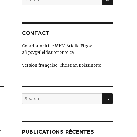
for:
-
CONTACT
Coordonnatrice MKN: Arielle Figov
afigov@fields.utoronto.ca
Version française: Christian Boissinotte
SEARCH
Search
for:
t
PUBLICATIONS RÉCENTES