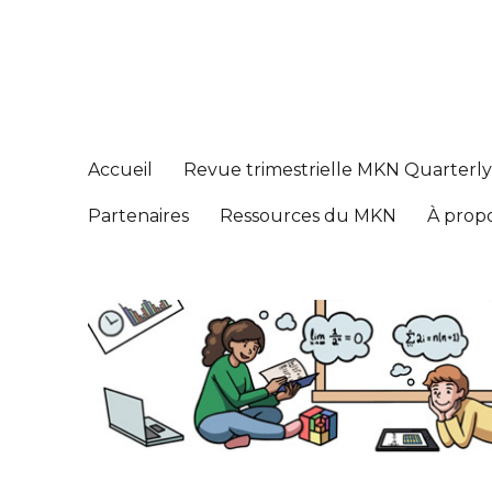
Réseau de connaissance
Math Knowledge Network
Accueil
Revue trimestrielle MKN Quarterl
Partenaires
Ressources du MKN
À prop