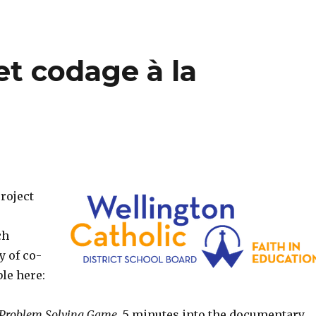
t codage à la
project
8
ch
y of co-
le here:
a Problem Solving Game
, 5 minutes into the documentary