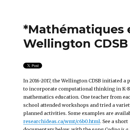
*Mathématiques e
Wellington CDSB
In 2016-2017, the Wellington CDSB initiated a 
to incorporate computational thinking in K-
mathematics education. One teacher from ea
school attended workshops and tried a variet
planned activities. Some examples are availab
researchideas.ca/wmt/c6b0.html
. See a short
documentary below, with the song
Coding is 