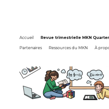
Réseau de connaissance
Math Knowledge Network
Accueil
Revue trimestrielle MKN Quarter
Partenaires
Ressources du MKN
À prop