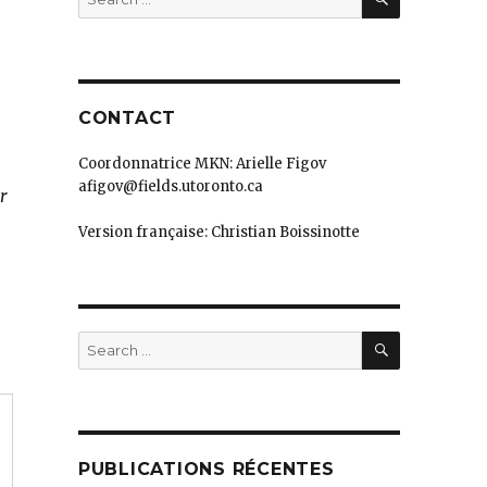
for:
CONTACT
Coordonnatrice MKN: Arielle Figov
afigov@fields.utoronto.ca
r
Version française: Christian Boissinotte
SEARCH
Search
for:
PUBLICATIONS RÉCENTES