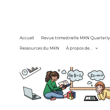
Réseau de connaissance
Math Knowledge Network
Accueil
Revue trimestrielle MKN Quarterl
Ressources du MKN
À propos de…