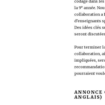
codage dans les
e
la 9
année. Nous
collaboration a
d’enseignants sp
Des idées clés s
seront discutées
Pour terminer la
collaboration, a
impliquées, sero
recommandations
pourraient voul
ANNONCE 
ANGLAIS)