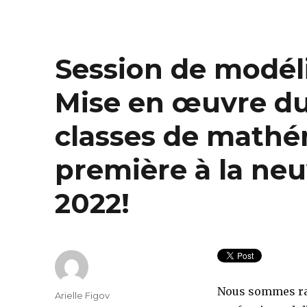
Session de modél
Mise en œuvre du
classes de mathé
première à la neu
2022!
Nous sommes ra
Author
Arielle Figov