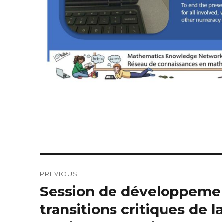
Post
PREVIOUS
navigation
Session de développemen
Previous
post:
transitions critiques de l