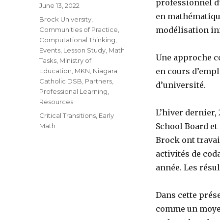
professionnel d
Posted
June 13, 2022
on
en mathématique
Categories
Brock University
,
modélisation in
Communities of Practice
,
Computational Thinking
,
Events
,
Lesson Study
,
Math
Une approche co
Tasks
,
Ministry of
en cours d’empl
Education
,
MKN
,
Niagara
Catholic DSB
,
Partners
,
d’université.
Professional Learning
,
Resources
L’hiver dernier,
Tags
Critical Transitions
,
Early
School Board et 
Math
Brock ont trava
activités de cod
année. Les résul
Dans cette prés
comme un moyen 