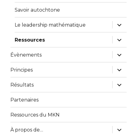
menu
Savoir autochtone
expand
Le leadership mathématique
child
menu
expand
Ressources
child
menu
expand
Évènements
child
menu
expand
Principes
child
menu
expand
Résultats
child
menu
Partenaires
Ressources du MKN
expand
À propos de…
child