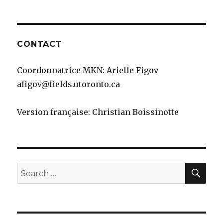
CONTACT
Coordonnatrice MKN: Arielle Figov
afigov@fields.utoronto.ca
Version française: Christian Boissinotte
SEA
Search
for: