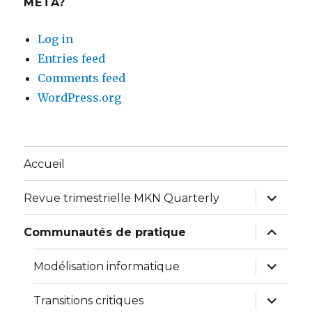
META?
Log in
Entries feed
Comments feed
WordPress.org
Accueil
expand
Revue trimestrielle MKN Quarterly
child
menu
expand
Communautés de pratique
child
menu
expand
Modélisation informatique
child
menu
expand
Transitions critiques
child