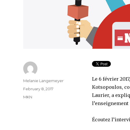
Le 6 février 201
Author
Melanie Langemeyer
Kotsopoulos, co
Posted
February 8, 2017
on
Laurier, a expl
Categories
MKN
l’enseignement 
Écoutez l’inter