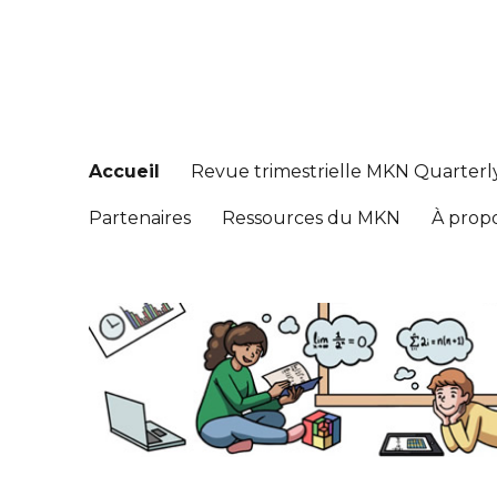
Réseau de connaissance
Math Knowledge Network
Accueil
Revue trimestrielle MKN Quarterl
Partenaires
Ressources du MKN
À prop