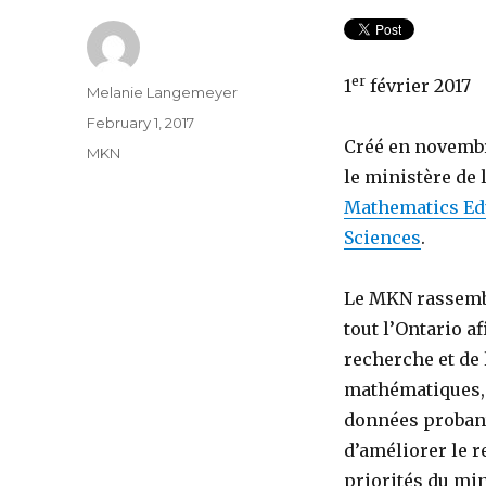
er
1
février 2017
Author
Melanie Langemeyer
Posted
February 1, 2017
on
Créé en novembr
Categories
MKN
le ministère de 
Mathematics Ed
Sciences
.
Le MKN rassembl
tout l’Ontario a
recherche et de
mathématiques, d
données proban
d’améliorer le r
priorités du mi