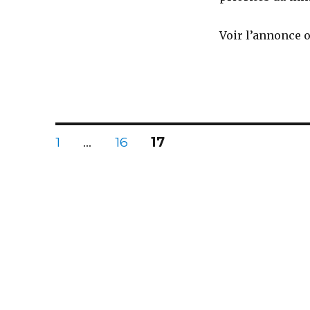
Voir l’annonce o
Posts
PAGE
PAGE
PAGE
1
…
16
17
navigation