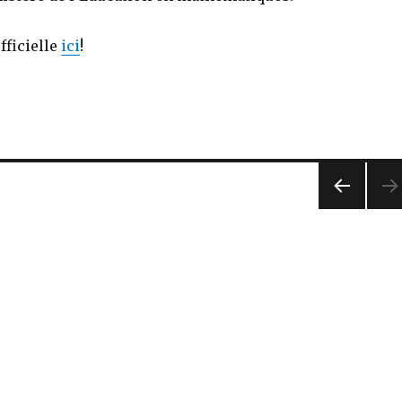
fficielle
ici
!
PREV
IOUS
PAG
E