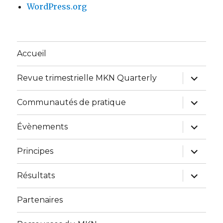
WordPress.org
Accueil
expand
Revue trimestrielle MKN Quarterly
child
menu
expand
Communautés de pratique
child
menu
expand
Évènements
child
menu
expand
Principes
child
menu
expand
Résultats
child
menu
Partenaires