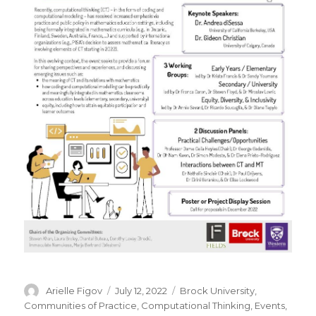
Author
Posted
Categories
Arielle Figov
July 12, 2022
Brock University
,
on
Communities of Practice
,
Computational Thinking
,
Events
,