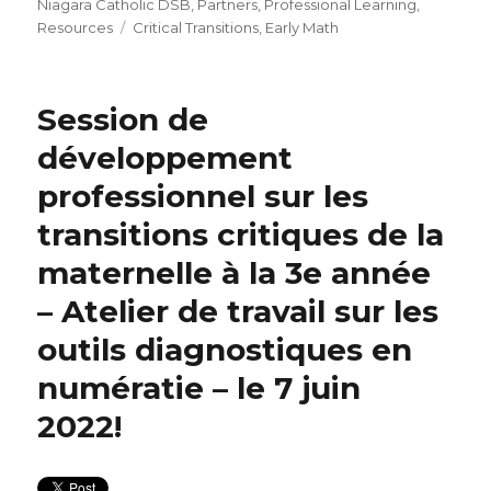
Niagara Catholic DSB
,
Partners
,
Professional Learning
,
Tags
Resources
Critical Transitions
,
Early Math
Session de
développement
professionnel sur les
transitions critiques de la
maternelle à la 3e année
– Atelier de travail sur les
outils diagnostiques en
numératie – le 7 juin
2022!