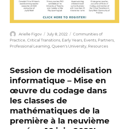
Author
Posted
Categories
Arielle Figov
July 8, 2022
Communities of
on
Practice
,
Critical Transitions
,
Early Years
,
Events
,
Partners
,
Professional Learning
,
Queen's University
,
Resources
Session de modélisation
informatique – Mise en
œuvre du codage dans
les classes de
mathématiques de la
première à la neuvième