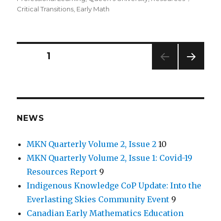
Critical Transitions
,
Early Math
Posts
PAGE
1
NEXT
navigation
PAG
E
NEWS
MKN Quarterly Volume 2, Issue 2
10
MKN Quarterly Volume 2, Issue 1: Covid-19
Resources Report
9
Indigenous Knowledge CoP Update: Into the
Everlasting Skies Community Event
9
Canadian Early Mathematics Education