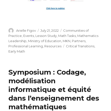
Author
Posted
Categories
Arielle Figov
July 21, 2022
Communities of
on
Practice
,
Events
,
Lesson Study
,
Math Tasks
,
Mathematics
Leadership
,
Ministry of Education
,
MKN
,
Partners
,
Tags
Professional Learning
,
Resources
Critical Transitions
,
Early Math
Symposium : Codage,
modélisation
informatique et équité
dans l’enseignement des
mathématiques