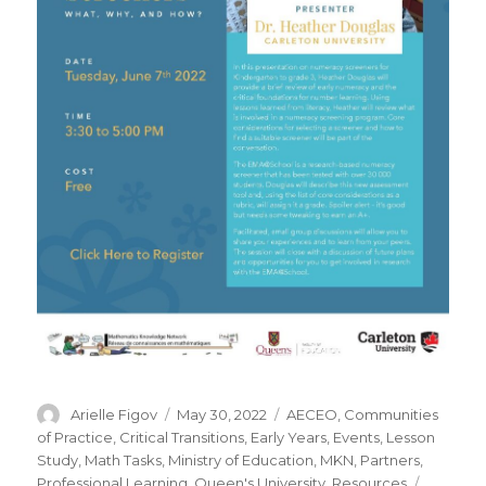
Author
Posted
Categories
Arielle Figov
May 30, 2022
AECEO
,
Communities
on
of Practice
,
Critical Transitions
,
Early Years
,
Events
,
Lesson
Study
,
Math Tasks
,
Ministry of Education
,
MKN
,
Partners
,
Tags
Professional Learning
,
Queen's University
,
Resources