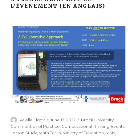
L’ÉVÈNEMENT (EN ANGLAIS)
Author
Posted
Categories
Arielle Figov
June 13, 2022
Brock University
,
on
Communities of Practice
,
Computational Thinking
,
Events
,
Lesson Study
,
Math Tasks
,
Ministry of Education
,
MKN
,