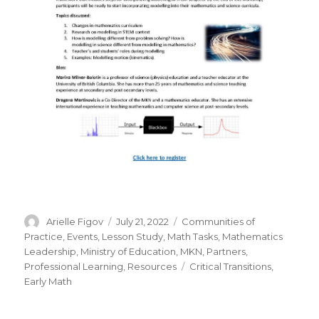
Author
Posted
Categories
Arielle Figov
July 21, 2022
Communities of
on
Practice
,
Events
,
Lesson Study
,
Math Tasks
,
Mathematics
Leadership
,
Ministry of Education
,
MKN
,
Partners
,
Tags
Professional Learning
,
Resources
Critical Transitions
,
Early Math