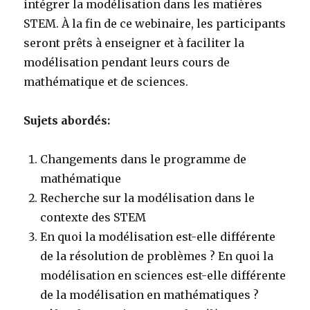
intégrer la modélisation dans les matières
l’ensemble, en utilisant des noms fractionnaires
STEM. À la fin de ce webinaire, les participants
(p. ex., des moitiés, des quarts, etc.).
seront prêts à enseigner et à faciliter la
modélisation pendant leurs cours de
mathématique et de sciences.
Attentes du programme d’études : Résoudre des
Attentes du programme d’études : Résoudre des
problèmes de conversion entre des unités de
Attentes du programme d’études : Résoudre des
problèmes d’estimation, de calcul des
Sujets abordés:
mesure métriques (p. ex., millimètre,
problèmes qui nécessitent de maximiser la
périmètres et des aires de rectangles.
centimètre, grammes, kilogrammes, millilitres
surface d’un rectangle pour un périmètre fixe ou
Attentes du programme d’études : Créer et
Changements dans le programme de
et litres).
de réduire le périmètre d’un rectangle pour une
décrire des images, des modèles et des suites en
mathématique
aire fixe.
combinant des figures planes (p. ex. « J’ai fait
Recherche sur la modélisation dans le
une fleur avec un heptagone et six triangles
contexte des STEM
équilatéraux. »)
En quoi la modélisation est-elle différente
Attentes du programme d’études : Sélectionner
de la résolution de problèmes ? En quoi la
un diagramme approprié afin de représenter un
Attentes du programme d’études : Trier et
modélisation en sciences est-elle différente
ensemble de données, tracer des données en
classifier des triangles et des quadrilatères
Attentes du programme d’études :Déterminer
de la modélisation en mathématiques ?
utilisant la technologie et justifier votre choix