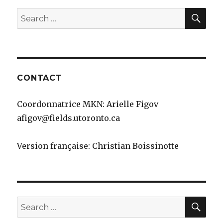
SEA
Search
for:
CONTACT
Coordonnatrice MKN: Arielle Figov
afigov@fields.utoronto.ca
Version française: Christian Boissinotte
SEA
Search
for: