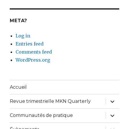
catégorie
META?
Log in
Entries feed
Comments feed
WordPress.org
Accueil
expand
Revue trimestrielle MKN Quarterly
child
menu
expand
Communautés de pratique
child
menu
expand