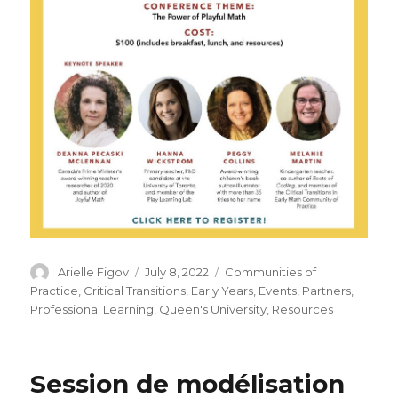
Author
Posted
Categories
Arielle Figov
July 8, 2022
Communities of
on
Practice
,
Critical Transitions
,
Early Years
,
Events
,
Partners
,
Professional Learning
,
Queen's University
,
Resources
Session de modélisation