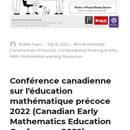
Author
Posted
Categories
Arielle Figov
July 12, 2022
Brock University
,
on
Communities of Practice
,
Computational Thinking
,
Events
,
MKN
,
Professional Learning
,
Resources
Conférence canadienne
sur l’éducation
mathématique précoce
2022 (Canadian Early
Mathematics Education