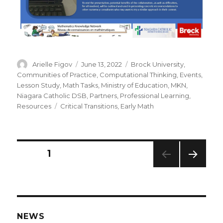
Author
Posted
Categories
Arielle Figov
June 13, 2022
Brock University
,
on
Communities of Practice
,
Computational Thinking
,
Events
,
Lesson Study
,
Math Tasks
,
Ministry of Education
,
MKN
,
Niagara Catholic DSB
,
Partners
,
Professional Learning
,
Tags
Resources
Critical Transitions
,
Early Math
Posts
PAGE
1
NEXT
navigation
PAG
E
NEWS