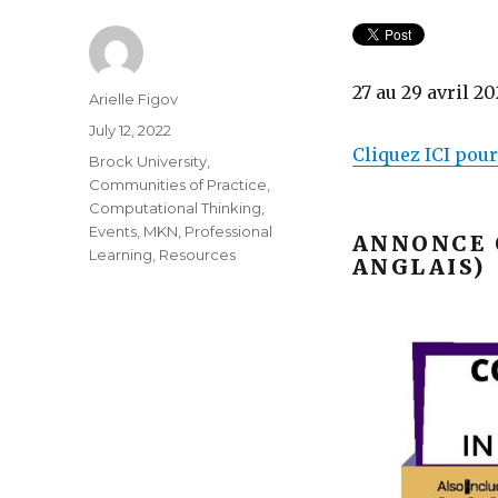
27 au 29 avril 2
Author
Arielle Figov
Posted
July 12, 2022
on
Cliquez ICI pour
Categories
Brock University
,
Communities of Practice
,
Computational Thinking
,
Events
,
MKN
,
Professional
ANNONCE 
Learning
,
Resources
ANGLAIS)