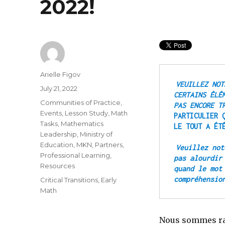
2022!
Author
Arielle Figov
VEUILLEZ NOT
Posted
July 21, 2022
CERTAINS ÉLÉ
on
Categories
Communities of Practice
,
PAS ENCORE T
Events
,
Lesson Study
,
Math
PARTICULIER 
Tasks
,
Mathematics
LE TOUT A ÉT
Leadership
,
Ministry of
Education
,
MKN
,
Partners
,
Veuillez not
Professional Learning
,
pas alourdir
Resources
quand le mot
Tags
Critical Transitions
,
Early
Math
Nous sommes rav