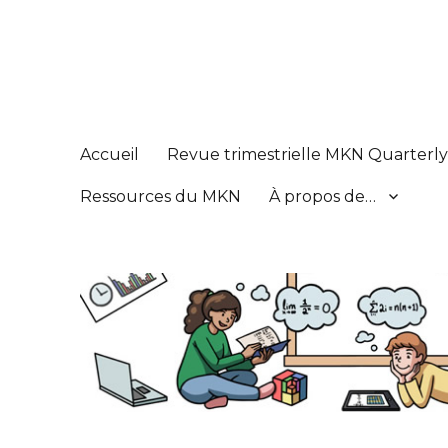
Réseau de connaissance
Math Knowledge Network
Accueil
Revue trimestrielle MKN Quarterl
Ressources du MKN
À propos de…