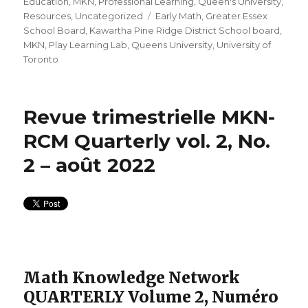
Education
,
MKN
,
Professional Learning
,
Queen's University
,
Tags
Resources
,
Uncategorized
Early Math
,
Greater Essex
School Board
,
Kawartha Pine Ridge District School board
,
MKN
,
Play Learning Lab
,
Queens University
,
University of
Toronto
Revue trimestrielle MKN-
RCM Quarterly vol. 2, No.
2 – août 2022
Math Knowledge Network
QUARTERLY Volume 2, Numéro