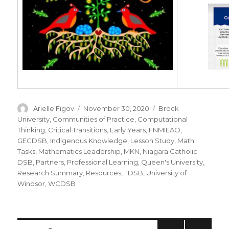
Author
Posted
Categories
Arielle Figov
November 30, 2020
Brock
on
University
,
Communities of Practice
,
Computational
Thinking
,
Critical Transitions
,
Early Years
,
FNMIEAO
,
GECDSB
,
Indigenous Knowledge
,
Lesson Study
,
Math
Tasks
,
Mathematics Leadership
,
MKN
,
Niagara Catholic
DSB
,
Partners
,
Professional Learning
,
Queen's University
,
Research Summary
,
Resources
,
TDSB
,
University of
Windsor
,
WCDSB