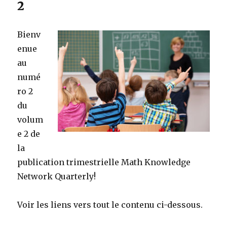
2
Bienv
enue
au
numé
ro 2
du
volum
e 2 de
la
publication trimestrielle Math Knowledge
Network Quarterly!
Voir les liens vers tout le contenu ci-dessous.