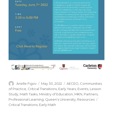
Author
Posted
Categories
Arielle Figov
May 30, 2022
AECEO
,
Communities
on
of Practice
,
Critical Transitions
,
Early Years
,
Events
,
Lesson
Study
,
Math Tasks
,
Ministry of Education
,
MKN
,
Partners
,
Tags
Professional Learning
,
Queen's University
,
Resources
Critical Transitions
,
Early Math