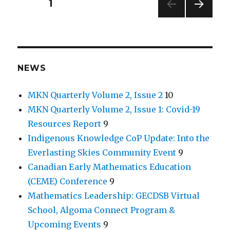
Posts
PAGE
1
NEXT
navigation
PAG
E
NEWS
MKN Quarterly Volume 2, Issue 2
10
MKN Quarterly Volume 2, Issue 1: Covid-19
Resources Report
9
Indigenous Knowledge CoP Update: Into the
Everlasting Skies Community Event
9
Canadian Early Mathematics Education
(CEME) Conference
9
Mathematics Leadership: GECDSB Virtual
School, Algoma Connect Program &
Upcoming Events
9