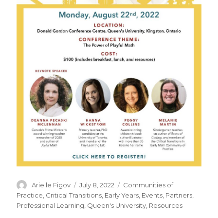
Author
Posted
Categories
Arielle Figov
July 8, 2022
Communities of
on
Practice
,
Critical Transitions
,
Early Years
,
Events
,
Partners
,
Professional Learning
,
Queen's University
,
Resources