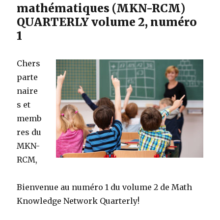
mathématiques (MKN-RCM)
QUARTERLY volume 2, numéro
1
Chers
parte
naire
s et
memb
res du
MKN-
RCM,
Bienvenue au numéro 1 du volume 2 de Math
Knowledge Network Quarterly!