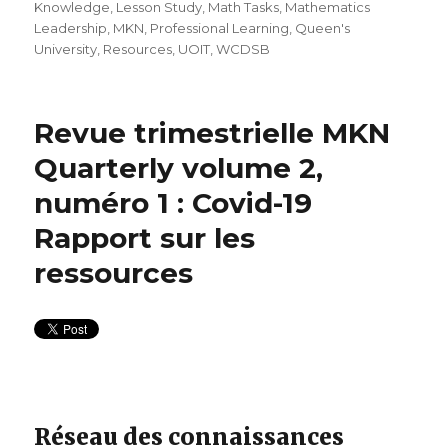
Knowledge
,
Lesson Study
,
Math Tasks
,
Mathematics
Leadership
,
MKN
,
Professional Learning
,
Queen's
University
,
Resources
,
UOIT
,
WCDSB
Revue trimestrielle MKN
Quarterly volume 2,
numéro 1 : Covid-19
Rapport sur les
ressources
Réseau des connaissances