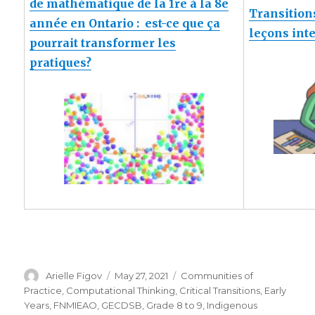
de mathématique de la 1re à la 8e
Transitions
année en Ontario : est-ce que ça
leçons inte
pourrait transformer les
pratiques?
Author
Posted
Categories
Arielle Figov
May 27, 2021
Communities of
on
Practice
,
Computational Thinking
,
Critical Transitions
,
Early
Years
,
FNMIEAO
,
GECDSB
,
Grade 8 to 9
,
Indigenous