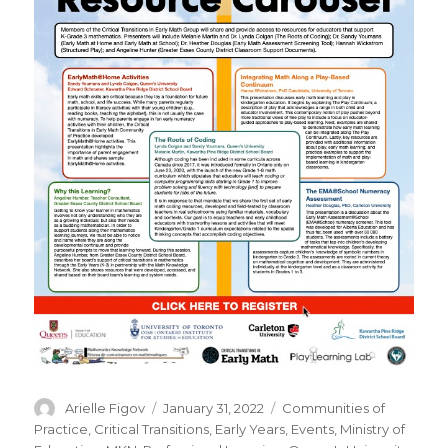
Author
Posted
Categories
Arielle Figov
January 31, 2022
Communities of
on
Practice
,
Critical Transitions
,
Early Years
,
Events
,
Ministry of