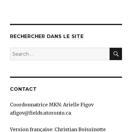
RECHERCHER DANS LE SITE
SEA
Search
for:
CONTACT
Coordonnatrice MKN: Arielle Figov
afigov@fields.utoronto.ca
Version française: Christian Boissinotte