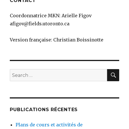
CONTACT
Coordonnatrice MKN: Arielle Figov
afigov@fields.utoronto.ca
Version française: Christian Boissinotte
SEA
Search
for:
PUBLICATIONS RÉCENTES
Plans de cours et activités de