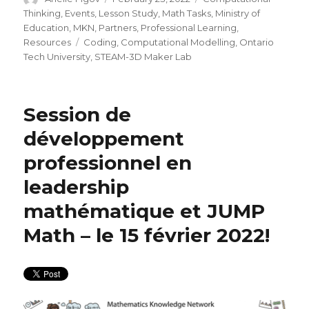
on
Thinking
,
Events
,
Lesson Study
,
Math Tasks
,
Ministry of
Education
,
MKN
,
Partners
,
Professional Learning
,
Tags
Resources
Coding
,
Computational Modelling
,
Ontario
Tech University
,
STEAM-3D Maker Lab
Session de
développement
professionnel en
leadership
mathématique et JUMP
Math – le 15 février 2022!