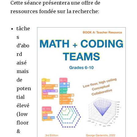
Cette séance présentera une offre de
ressources fondée sur la recherche:
tâche
s
d’abo
rd
aisé
mais
de
poten
tial
élevé
(low
floor
&