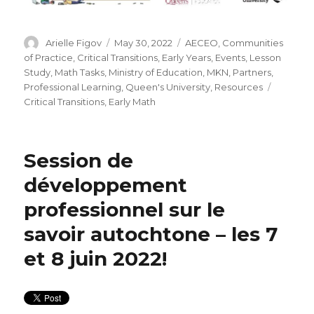
Author
Posted
Categories
Arielle Figov
May 30, 2022
AECEO
,
Communities
on
of Practice
,
Critical Transitions
,
Early Years
,
Events
,
Lesson
Study
,
Math Tasks
,
Ministry of Education
,
MKN
,
Partners
,
Tags
Professional Learning
,
Queen's University
,
Resources
Critical Transitions
,
Early Math
Session de
développement
professionnel sur le
savoir autochtone – les 7
et 8 juin 2022!