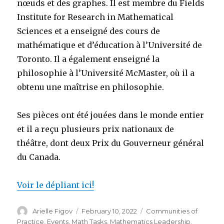
nœuds et des graphes. Il est membre du Fields
Institute for Research in Mathematical
Sciences et a enseigné des cours de
mathématique et d’éducation à l’Université de
Toronto. Il a également enseigné la
philosophie à l’Université McMaster, où il a
obtenu une maîtrise en philosophie.
Ses pièces ont été jouées dans le monde entier
et il a reçu plusieurs prix nationaux de
théâtre, dont deux Prix du Gouverneur général
du Canada.
Voir le dépliant ici!
Author
Posted
Categories
Arielle Figov
February 10, 2022
Communities of
on
Practice
,
Events
,
Math Tasks
,
Mathematics Leadership
,