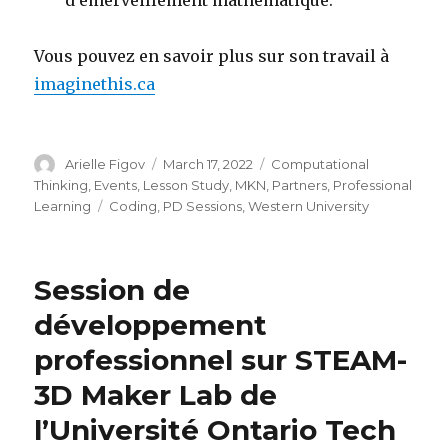
Vous pouvez en savoir plus sur son travail à
imaginethis.ca
Author
Posted
Categories
Arielle Figov
March 17, 2022
Computational
on
Thinking
,
Events
,
Lesson Study
,
MKN
,
Partners
,
Professional
Tags
Learning
Coding
,
PD Sessions
,
Western University
Session de
développement
professionnel sur STEAM-
3D Maker Lab de
l’Université Ontario Tech