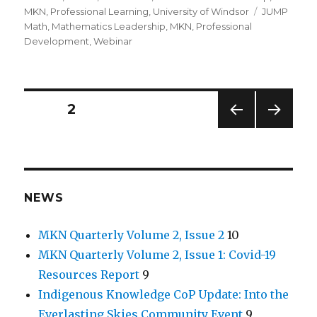
Tags
MKN
,
Professional Learning
,
University of Windsor
JUMP
Math
,
Mathematics Leadership
,
MKN
,
Professional
Development
,
Webinar
Posts
PAGE
2
PREV
NEXT
navigation
IOUS
PAG
PAG
E
E
NEWS
MKN Quarterly Volume 2, Issue 2
10
MKN Quarterly Volume 2, Issue 1: Covid-19
Resources Report
9
Indigenous Knowledge CoP Update: Into the
Everlasting Skies Community Event
9