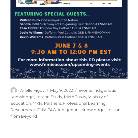
Author
Posted
Categories
Arielle Figov
May 9, 2022
Events
,
Indigenous
on
Knowledge
,
Lesson Study
,
Math Tasks
,
Ministry of
Education
,
MKN
,
Partners
,
Professional Learning
,
Tags
Resources
FNMIEAO
,
Indigenous Knowledge
,
Lessons
from Beyond